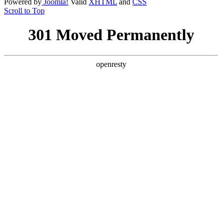
Powered by
Joomla!
Valid
XHTML
and
CSS
Scroll to Top
301 Moved Permanently
openresty